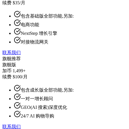
续费 $35/月
包含基础版全部功能,另加:
电商功能
NextStep 增长引擎
对接物流网关
联系我们
旗舰推荐
旗舰版
加币 1,499+
续费 $100/月
包含成长版全部功能,另加:
一对一增长顾问
GEO(AI 搜索)深度优化
24/7 AI 购物导购
联系我们