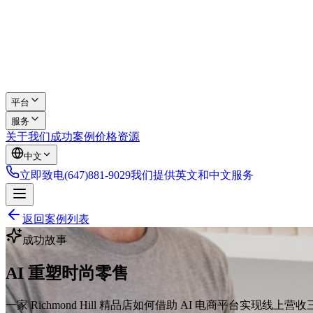
平台
服务
关于我们
成功案例
价格
资源
中文
立即致电
(647)881-9029
我们提供英文和中文服务
返回案例列表
成功故事
AI 重塑时尚零售
一家 Richmond Hill 精品店如何借助 AI 电商平台实现线上营